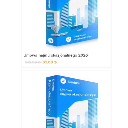
Umowa najmu okazjonalnego 2026
199.00
zł
99.00
zł
Pierwotna
Aktualna
cena
cena
wynosiła:
wynosi:
199.00 zł.
99.00 zł.