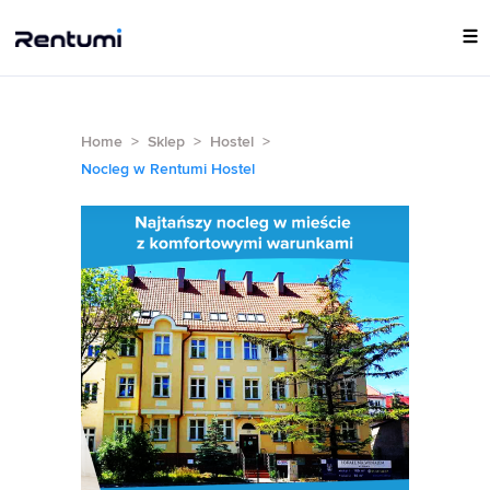
Home
>
Sklep
>
Hostel
>
Nocleg w Rentumi Hostel