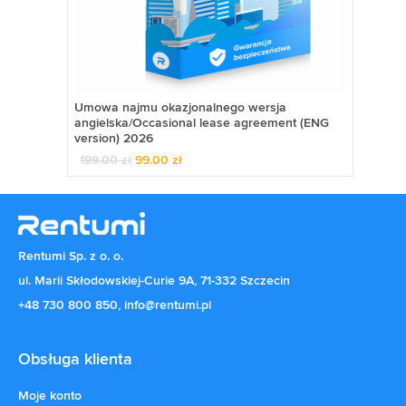
Umowa najmu okazjonalnego wersja
angielska/Occasional lease agreement (ENG
version) 2026
199.00
zł
99.00
zł
Pierwotna
Aktualna
cena
cena
wynosiła:
wynosi:
199.00 zł.
99.00 zł.
Rentumi Sp. z o. o.
ul. Marii Skłodowskiej-Curie 9A, 71-332 Szczecin
+48 730 800 850
,
info@rentumi.pl
Obsługa klienta
Moje konto