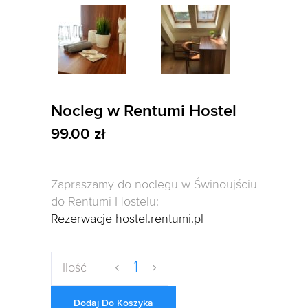
Nocleg w Rentumi Hostel
99.00
zł
Zapraszamy do noclegu w Świnoujściu
do Rentumi Hostelu:
Rezerwacje hostel.rentumi.pl
Ilość
Dodaj Do Koszyka