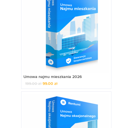
Umowa najmu mieszkania 2026
199.00
zł
99.00
zł
Pierwotna
Aktualna
cena
cena
wynosiła:
wynosi:
199.00 zł.
99.00 zł.