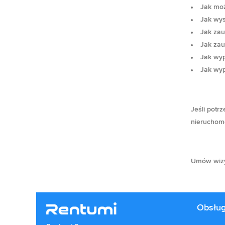
Jak moż
Jak wys
Jak za
Jak za
Jak wy
Jak wy
Jeśli potrz
nieruchomo
Umów wizyt
Obsług