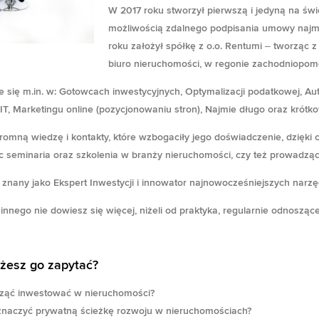
W 2017 roku stworzył pierwszą i jedyną na św
możliwością zdalnego podpisania umowy najm
roku założył spółkę z o.o. Rentumi – tworząc z 
biuro nieruchomości, w regonie zachodniopom
je się m.in. w: Gotowcach inwestycyjnych, Optymalizacji podatkowej, A
T, Marketingu online (pozycjonowaniu stron), Najmie długo oraz krót
romną wiedzę i kontakty, które wzbogaciły jego doświadczenie, dzięk
c seminaria oraz szkolenia w branży nieruchomości, czy też prowadząc
t znany jako
Ekspert Inwestycji i innowator najnowocześniejszych narzę
innego nie dowiesz się więcej, niżeli od praktyka, regularnie odnoszą
żesz go zapytać?
ząć inwestować w nieruchomości?
naczyć prywatną ścieżkę rozwoju w nieruchomościach?