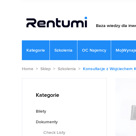
Baza wiedzy dla inw
Kategorie
Szkolenia
OC Najemcy
MojWynaje
Home
>
Sklep
>
Szkolenia
>
Konsultacje z Wojciechem 
Kategorie
Bilety
Dokumenty
Check Listy