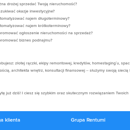
na drożej sprzedać Twoją nieruchomość?
zukiwać okazje inwestycyjne?
utomatyzować najem długoterminowy?
utomatyzować najem krótkoterminowy?
promować ogłoszenie nieruchomości na sprzedaż?
promować biznes podnajmu?
ebujesz:
złotej rączki, ekipy remontowej, kredytów, homestaging’u, spa
ścią, architekta wnętrz, konsultacji finansowej – służymy swoją siecią
ę już dziś!
I ciesz się szybkim oraz skutecznym rozwiązaniem Twoich
a klienta
Grupa Rentumi