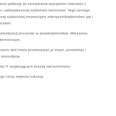
iecie aplikację do zarządzania wynajmem mieszkań z
u, zabezpieczonej systemem blockchain. Tego samego
niej najbardziej innowacyjne mikroprzedsiębiorstwo, jak i
orskim.
utomatyzacji procesów w przedsiębiorstwie, Wdrażaniu
koterminowym.
i czemu dziś może przekazywać je innym, prowadząc i
 konsultacje.
dzi IT wspierających branżę nieruchomości.
cego coraz większe sukcesy.