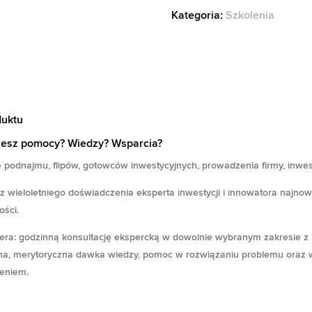
Kategoria:
Szkolenia
duktu
jesz pomocy? Wiedzy? Wsparcia?
e
podnajmu, flipów, gotowców inwestycyjnych, prowadzenia firmy, inwest
 z wieloletniego doświadczenia
eksperta inwestycji i innowatora najno
ości
.
era:
godzinną konsultację ekspercką w dowolnie wybranym zakresie z m
alna
lna, merytoryczna dawka wiedzy, pomoc w rozwiązaniu problemu oraz 
si:
eniem.
 zł.