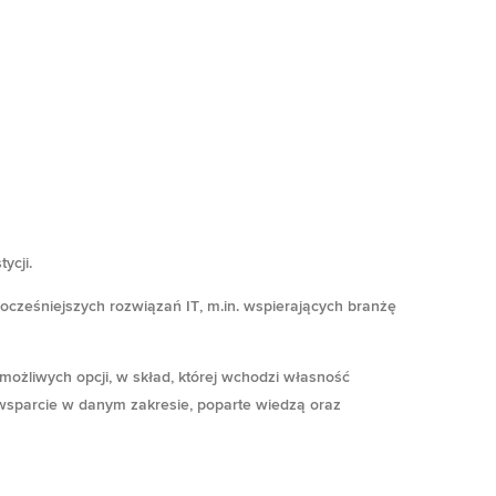
ycji.
wocześniejszych rozwiązań IT
, m.in. wspierających
branżę
ożliwych opcji, w skład, której wchodzi własność
wsparcie w danym zakresie, poparte wiedzą oraz