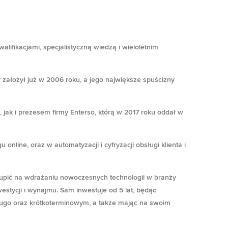
lifikacjami, specjalistyczną wiedzą i wieloletnim
y założył już w 2006 roku, a jego największe spuścizny
 jak i prezesem firmy Enterso, którą w 2017 roku oddał w
nline, oraz w automatyzacji i cyfryzacji obsługi klienta i
upić na wdrażaniu nowoczesnych technologii w branży
estycji i wynajmu. Sam inwestuje od 5 lat, będąc
ługo oraz krótkoterminowym, a także mając na swoim