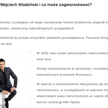
 Wojciech Kłodziński i co może zagwarantować?
alna
awnika, oczekujesz od niego rozwiązania Twoich problemów, poparte kwa
si:
 zł.
niem, nawet przy najtrudniejszych przypadkach.
alna
łodziński
to przede wszystkim
wieloletni przedsiębiorca
. Pierwsze firm
si:
 do dziś.
 zł.
W 2010 roku został założycielem, właścicielem,
inne ręce.
Zdobył doświadczenie w sprzedaży i marketingu o
wewnętrznych procesów firmowych.
W oparciu o doświadczenia zdecydował się sk
nieruchomości, w szczególności w zakresie inw
właścicielem wielu nieruchomości, w najmie d
koncie realizację kilku flipów.