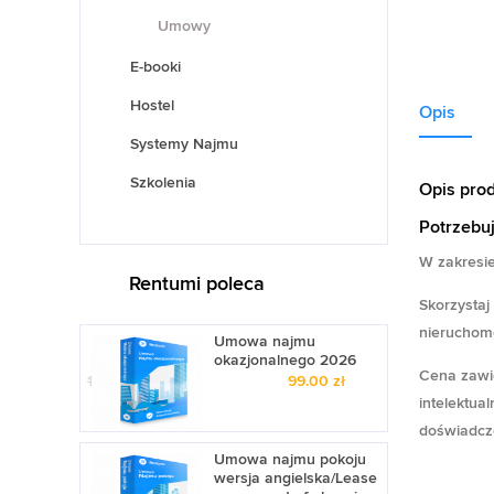
Umowy
E-booki
Hostel
Opis
Systemy Najmu
Szkolenia
Opis pro
Potrzebu
W zakresi
Rentumi poleca
Skorzystaj
nieruchom
Umowa najmu
okazjonalnego 2026
Cena zawi
199.00
zł
Pierwotna
99.00
zł
Aktu
intelektua
cena
cena
wynosiła:
wyno
doświadcz
199.00 zł.
99.00
Umowa najmu pokoju
wersja angielska/Lease