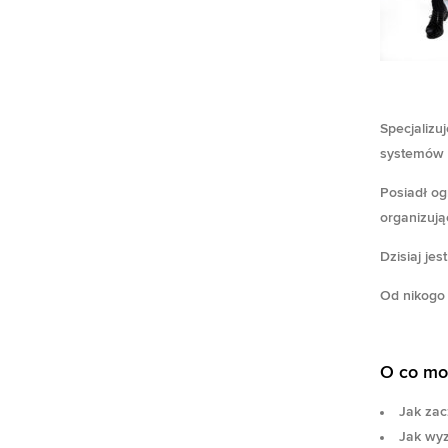
Specjalizu
systemów I
Posiadł og
organizują
Dzisiaj jes
Od nikogo 
O co mo
Jak zac
Jak wyz