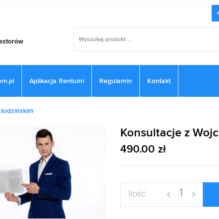
estorów
m.pl
Aplikacja Rentumi
Regulamin
Kontakt
Kłodzińskim
Konsultacje z Woj
490.00
zł
Ilość