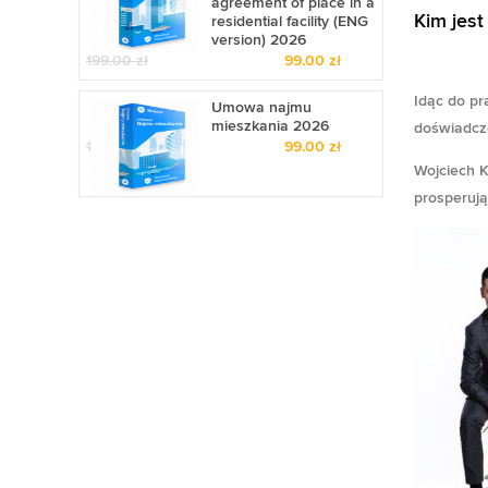
agreement of place in a
Kim jest
residential facility (ENG
version) 2026
199.00
zł
Pierwotna
99.00
zł
Aktu
cena
cena
Idąc do pr
wynosiła:
wyno
Umowa najmu
mieszkania 2026
199.00 zł.
99.00
doświadcze
199.00
zł
Pierwotna
99.00
zł
Aktu
cena
cena
Wojciech K
wynosiła:
wyno
prosperują
199.00 zł.
99.00